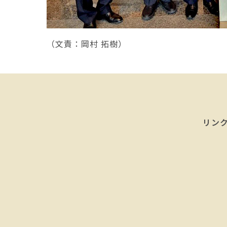
（文責：岡村 拓樹）
リン