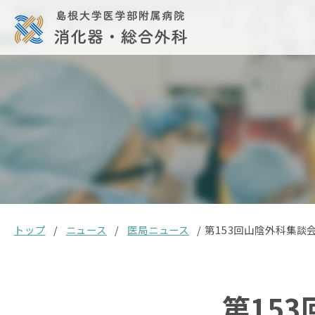
トップ
/
ニュース
/
医局ニュース
/
第153回山陰外科集談
第15